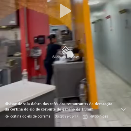
CONTROLE
DA
QUALIDADE
CONTACTE-
NOS
NOTÍCIA
PEÇA
UMAS
CITAÇÕES
divisor de sala dobro dos cafés dos restaurantes da decoração
da cortina do elo de corrente do gancho de 1.9mm
cortina do elo de corrente
2022-08-17
49 opiniões
MAPA