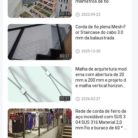
milímetros de fio
rede de arame arquitectónica
00:14
2022-09-22
Corda de fio plena Mesh F
or Staircase do cabo 3.0
mm da balaustrada
Malha da corda de fio
2025-12-30
00:27
Malha de arquitetura mod
erna com abertura de 20
mm a 200 mm e projeto d
e malha vertical horizont
al
rede de arame arquitectónica
00:51
2026-02-27
Rede de corda de ferro de
aço inoxidável com SUS 3
04 SUS 316 Material 2,0
mm Fio e buraco de 60 * 6
0 mm para escada da pon