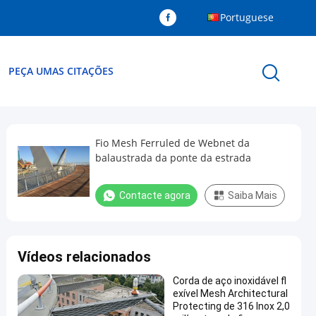
Portuguese
PEÇA UMAS CITAÇÕES
Fio Mesh Ferruled de Webnet da
balaustrada da ponte da estrada
Contacte agora
Saiba Mais
Vídeos relacionados
Corda de aço inoxidável fl
exível Mesh Architectural
Protecting de 316 Inox 2,0