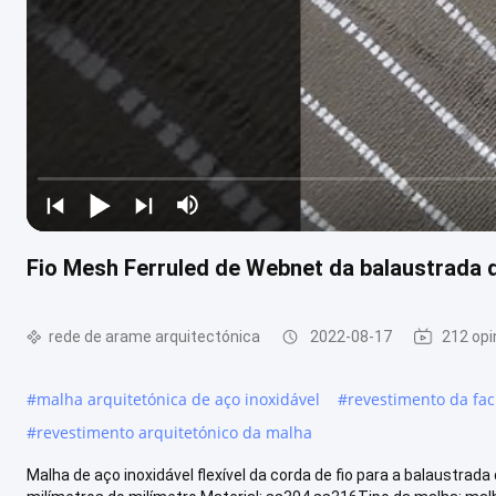
Fio Mesh Ferruled de Webnet da balaustrada 
rede de arame arquitectónica
2022-08-17
212 opi
#
malha arquitetónica de aço inoxidável
#
revestimento da fa
#
revestimento arquitetónico da malha
Malha de aço inoxidável flexível da corda de fio para a balaustrad