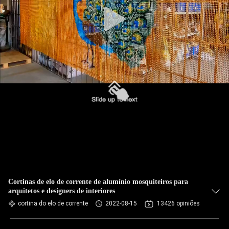
CONTROLE
DA
QUALIDADE
CONTACTE-
NOS
NOTÍCIA
PEÇA
UMAS
CITAÇÕES
Cortinas de elo de corrente de alumínio mosquiteiros para
arquitetos e designers de interiores
cortina do elo de corrente
2022-08-15
13426 opiniões
MAPA