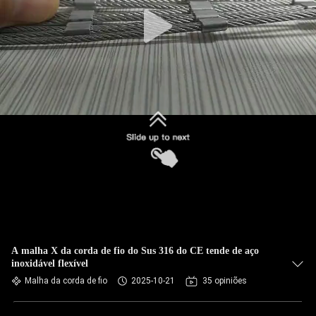
CONTROLE
DA
QUALIDADE
CONTACTE-
NOS
NOTÍCIA
PEÇA
UMAS
CITAÇÕES
A malha X da corda de fio do Sus 316 do CE tende de aço
inoxidável flexível
Malha da corda de fio
2025-10-21
35 opiniões
MAPA