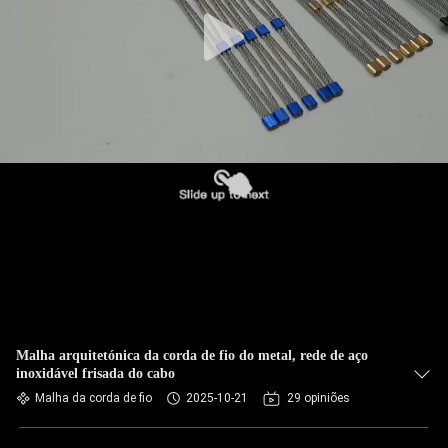
CONTROLE
DA
QUALIDADE
CONTACTE-
NOS
NOTÍCIA
PEÇA
UMAS
CITAÇÕES
Malha arquitetónica da corda de fio do metal, rede de aço
inoxidável frisada do cabo
Malha da corda de fio
2025-10-21
29 opiniões
MAPA