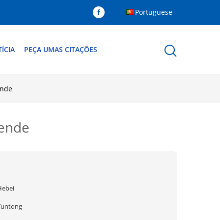
Portuguese
ÍCIA
PEÇA UMAS CITAÇÕES
ende
tende
Hebei
Yuntong