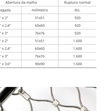
Abertura da malha
Ruptura normal
legada
milímetro
Ibs.
" x 2"
51x51
920
" x 2,4"
60x60
920
" x 3"
76x76
920
" x 2"
51x51
1.600
" x 2,4"
60x60
1.600
" x 3"
76x76
1.600
" x 3,6"
90x90
1.600