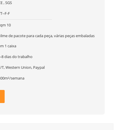
E , SGS
T--F-F
sqm 10
Filme de pacote para cada peça, várias peças embaladas
em 1 caixa
-8 dias do trabalho
T/T, Western Union, Paypal
300m²/semana