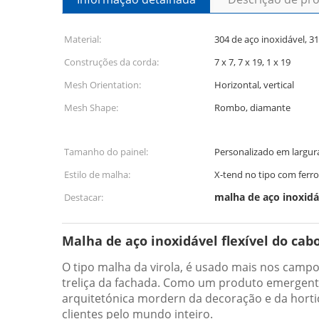
Material:
304 de aço inoxidável, 31
Construções da corda:
7 x 7, 7 x 19, 1 x 19
Mesh Orientation:
Horizontal, vertical
Mesh Shape:
Rombo, diamante
Tamanho do painel:
Personalizado em largu
Estilo de malha:
X-tend no tipo com ferr
malha de aço inoxidá
Destacar:
Malha de aço inoxidável flexível do cabo 
O tipo malha da virola, é usado mais nos camp
treliça da fachada. Como um produto emergente
arquitetónica mordern da decoração e da horti
clientes pelo mundo inteiro.