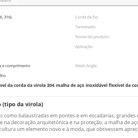
6, 316L
Corda de fio:
Terminado:
Nome do produto:
Aplicação:
ra e comprimento
Mesh Angle:
olho
vel da corda da virola 304
malha de aço inoxidável flexível da co
,
(tipo da virola)
os como balaustradas em pontes e em escadarias, grandes c
 na decoração arquitetónica e na proteção, a malha de aço
cultura um elemento novo e à moda, que obtivessem apreci