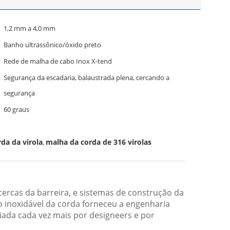
1,2 mm a 4,0 mm
Banho ultrassônico/óxido preto
Rede de malha de cabo Inox X-tend
Segurança da escadaria, balaustrada plena, cercando a
segurança
60 graus
rda da virola
malha da corda de 316 virolas
,
ercas da barreira, e sistemas de construção da
 inoxidável da corda forneceu a engenharia
ada cada vez mais por designeers e por