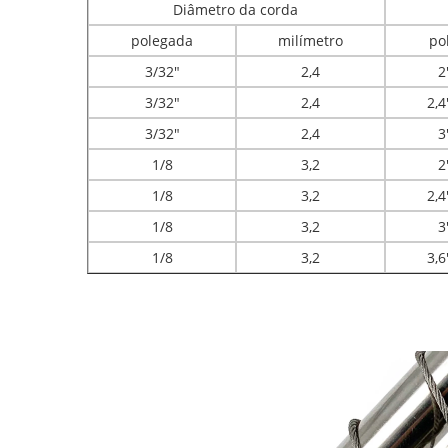
Diâmetro da corda
polegada
milímetro
po
3/32"
2,4
2
3/32"
2,4
2,4
3/32"
2,4
3
1/8
3,2
2
1/8
3,2
2,4
1/8
3,2
3
1/8
3,2
3,6