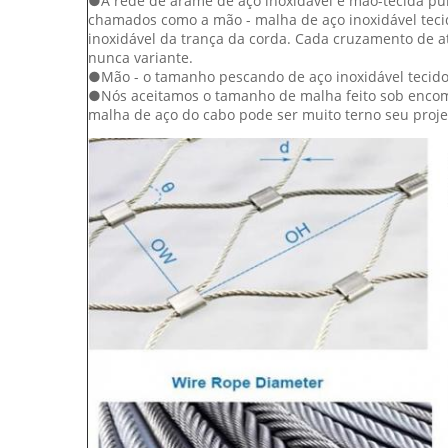
●A rede de arame de aço inoxidável é mão-tecida pur
chamados como a mão - malha de aço inoxidável teci
inoxidável da trança da corda. Cada cruzamento de a
nunca variante.
●Mão - o tamanho pescando de aço inoxidável tecido 
●Nós aceitamos o tamanho de malha feito sob encom
malha de aço do cabo pode ser muito terno seu proje