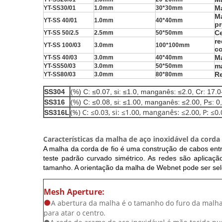
Ma
YT-SS30/01
1.0mm
30*30mm
Ma
YT-SS 40/01
1.0mm
40*40mm
p
Ce
YT-SS 50/2.5
2.5mm
50*50mm
re
YT-SS 100/03
3.0mm
100*100mm
co
M
YT-SS 40/03
3.0mm
40*40mm
ma
YT-SS50/03
3.0mm
50*50mm
R
YT-SS80/03
3.0mm
80*80mm
SS304
(%) C: ≤0.07, si: ≤1.0, manganês: ≤2.0, Cr: 17.0-
SS316
(%) C: ≤0.08, si: ≤1.00, manganês: ≤2.00, P≤: 0,
(%) C: ≤0.03, si: ≤1.00, manganês: ≤2.00, P: ≤0.
SS316L
Características da
malha de aço inoxidável da corda 
A malha da corda de fio
é uma construção de cabos entr
teste padrão curvado simétrico. As redes são aplicaçã
tamanho. A orientação da malha de Webnet pode ser sel
Mesh Aperture:
●
A abertura da malha é o tamanho do furo da malha,
para atar o centro.