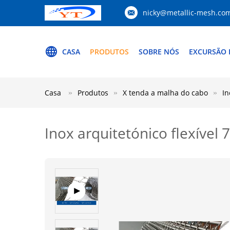
nicky@metallic-mesh.co
CASA
PRODUTOS
SOBRE NÓS
EXCURSÃO 
Casa
Produtos
X tenda a malha do cabo
In
Inox arquitetónico flexíve