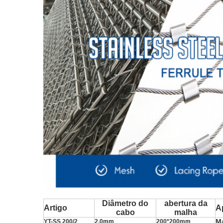
Diâmetro do
abertura da
Artigo
A
cabo
malha
Ma
YT-SS 200/2
2.0mm
200*200mm