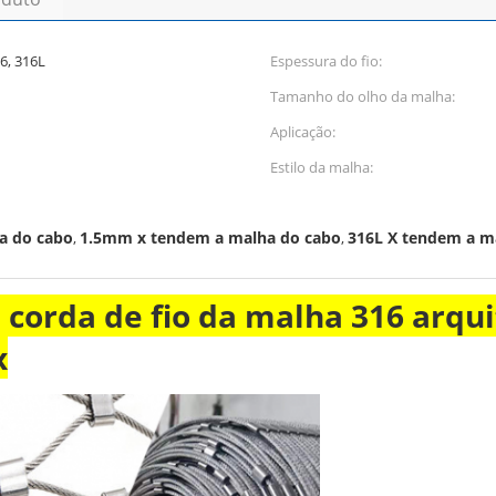
6, 316L
Espessura do fio:
Tamanho do olho da malha:
Aplicação:
Estilo da malha:
a do cabo
1.5mm x tendem a malha do cabo
316L X tendem a m
,
,
 corda de fio da malha 316 arqui
x