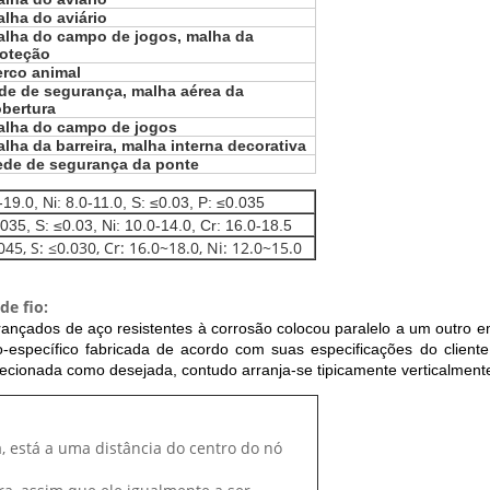
lha do aviário
lha do campo de jogos, malha da
roteção
rco animal
de de segurança, malha aérea da
bertura
alha do campo de jogos
lha da barreira, malha interna decorativa
ede de segurança da ponte
19.0, Ni: 8.0-11.0, S: ≤0.03, P: ≤0.035
035, S: ≤0.03, Ni: 10.0-14.0, Cr: 16.0-18.5
045, S: ≤0.030, Cr: 16.0~18.0, Ni: 12.0~15.0
de fio
:
ançados de aço resistentes à corrosão colocou paralelo a um outro e
o-específico fabricada de acordo com suas especificações do cliente
ecionada como desejada, contudo arranja-se tipicamente verticalment
 está a uma distância do centro do nó