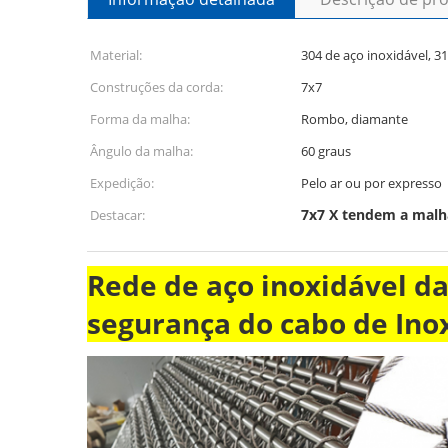
Material:
304 de aço inoxidável, 31
Construções da corda:
7x7
Forma da malha:
Rombo, diamante
Ângulo da malha:
60 graus
Expedição:
Pelo ar ou por expresso
7x7 X tendem a malh
Destacar:
Rede de aço inoxidável da
segurança do cabo de Ino