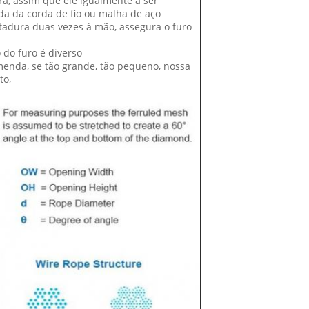
a, assim que ele igualmente a ser
da da corda de fio ou malha de aço
tadura duas vezes à mão, assegura o furo
do furo é diverso
enda, se tão grande, tão pequeno, nossa
to,