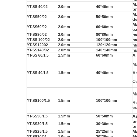
Ma
YT-SS 40/02
2.0mm
40*40mm
pr
Ma
YT-SS50/02
2.0mm
50*50mm
de
Ma
YT-SS60/02
2.0mm
60*60mm
c
ma
YT-SS80/02
2.0mm
80*80mm
ma
YT-SS 100/02
2.0mm
100*100mm
ma
YT-SS12002
2.0mm
120*120mm
ma
YT-SS140/02
2.0mm
140*140mm
A 
YT-SS 60/1.5
1.5mm
60*60mm
Ma
As
YT-SS 40/1.5
1.5mm
40*40mm
Ce
Ma
YT-SS100/1.5
1.5mm
100*100mm
Re
e
A
YT-SS50/1.5
1.5mm
50*50mm
pr
YT-SS30/1.5
1.5mm
30*30mm
pr
Ma
YT-SS25/1.5
1.5mm
25*25mm
Ma
YT-SS20/01
1.0mm
20*20mm