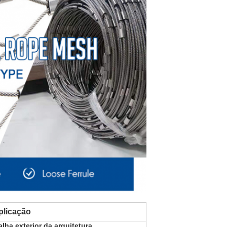
plicação
lha exterior da arquitetura