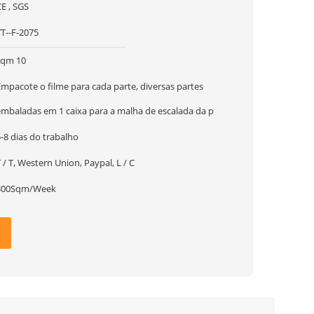
E , SGS
YT--F-2075
sqm 10
Empacote o filme para cada parte, diversas partes
embaladas em 1 caixa para a malha de escalada da p
-8 dias do trabalho
 / T, Western Union, Paypal, L / C
300Sqm/Week