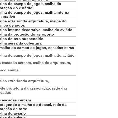
lha do campo de jogos, malha da
oteção do estádio
lha do campo de jogos, malha interna
corativa
lha exterior da arquitetura, malha do
ampo de jogos
lha interna decorativa, malha do aviário
lha da proteção do aeroporto
lha do teto suspendido
lha aérea da cobertura
malha do campo de jogos, escadas cerca
lha do campo de jogos, malha do aviário,
 escadas cercam, malha da arquitetura,
rco animal
lha exterior da arquitetura,
de protetora da associação, rede das
scadas
s escadas cercam
otegendo a malha do dossel, rede da
oteção da torre
lha do aviário
lha do aviário