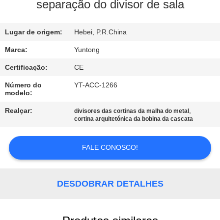
CONTROLE
separação do divisor de sala
DA
Lugar de origem:
Hebei, P.R.China
QUALIDADE
Marca:
Yuntong
CONTACTE-
Certificação:
CE
NOS
Número do
YT-ACC-1266
modelo:
NOTÍCIA
Realçar:
,
divisores das cortinas da malha do metal
cortina arquitetónica da bobina da cascata
PEÇA
FALE CONOSCO!
UMAS
CITAÇÕES
DESDOBRAR DETALHES
MAPA