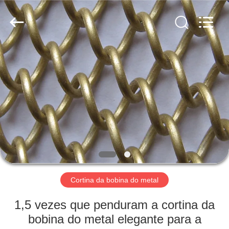
Anping
Yuntong
Metal
Wire
Mesh
Co.,Ltd.
All
Rights
CASA
Reserved.
PRODUTOS
SOBRE
NÓS
EXCURSÃO
DA
Cortina da bobina do metal
FÁBRICA
1,5 vezes que penduram a cortina da
bobina do metal elegante para a