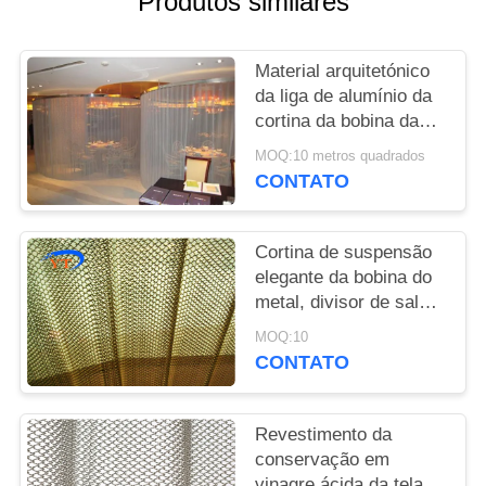
Produtos similares
DO
SITE
Material arquitetónico
da liga de alumínio da
POLÍTICA
cortina da bobina da
DE
cascata para a
MOQ:10 metros quadrados
exposição salão
PRIVACIDADE
CONTATO
Cortina de suspensão
elegante da bobina do
metal, divisor de sala
da cortina da tela de
MOQ:10
malha do metal
CONTATO
Revestimento da
conservação em
vinagre ácida da tela