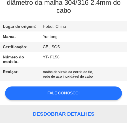
CONTROLE
diâmetro da malha 304/316 2.4mm do
cabo
DA
QUALIDADE
Lugar de origem:
Hebei, China
CONTACTE-
Marca:
Yuntong
NOS
Certificação:
CE , SGS
Número do
YT- F156
modelo:
NOTÍCIA
Realçar:
,
malha da virola da corda de fio
rede de aço inoxidável do cabo
PEÇA
UMAS
FALE CONOSCO!
CITAÇÕES
DESDOBRAR DETALHES
MAPA