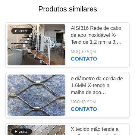
DO
Produtos similares
SITE
AISI316 Rede de cabo
POLÍTICA
de aço inoxidável X-
DE
Tend de 1,2 mm a 3,2
mm
PRIVACIDADE
MOQ:10 SQM
CONTATO
o diâmetro da corda de
1.6MM X-tende a
malha de aço
inoxidável flexível do
MOQ:10 SQM
cabo para a parede
CONTATO
verde
X tecido mão tende a