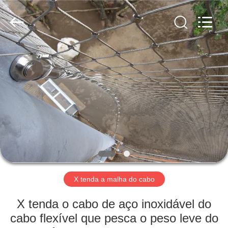
Anping
Yuntong
Metal
Wire
Mesh
Co.,Ltd.
All
Rights
CASA
Reserved.
PRODUTOS
SOBRE
NÓS
EXCURSÃO
DA
X tenda a malha do cabo
FÁBRICA
X tenda o cabo de aço inoxidável do
cabo flexível que pesca o peso leve do