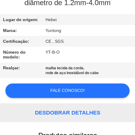
CONTROLE
diâmetro de 1.2mm-4.0mm
DA
Lugar de origem:
Hebei
QUALIDADE
Marca:
Yuntong
CONTACTE-
Certificação:
CE , SGS
NOS
Número do
YT-B-O
modelo:
NOTÍCIA
Realçar:
,
malha tecida da corda
rede de aço inoxidável do cabo
PEÇA
FALE CONOSCO!
UMAS
CITAÇÕES
DESDOBRAR DETALHES
MAPA