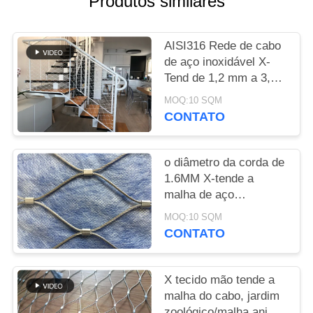
Produtos similares
DO
SITE
AISI316 Rede de cabo
de aço inoxidável X-
POLÍTICA
Tend de 1,2 mm a 3,2
DE
mm
MOQ:10 SQM
PRIVACIDADE
CONTATO
o diâmetro da corda de
1.6MM X-tende a
malha de aço
inoxidável flexível do
MOQ:10 SQM
cabo para a parede
CONTATO
verde
X tecido mão tende a
malha do cabo, jardim
zoológico/malha animal